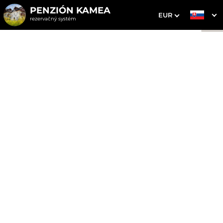
PENZIÓN KAMEA
EUR
rezervačný systém
1. Výber pobytu
2. Doplnkové služby
3. Vaše údaje
Dvojlôžková s prístelkou
Dátum príchodu
Dátum odchodu
Prosím vyberte
Prosím vyberte